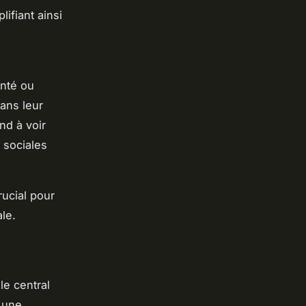
ifiant ainsi
anté ou
dans leur
nd à voir
 sociales
rucial pour
le.
le central
r une