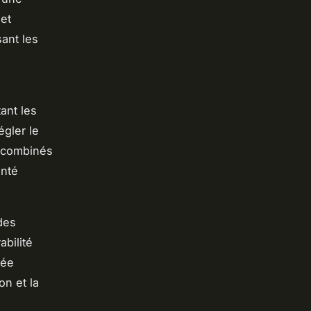
 et
ant les
ant les
égler le
s combinés
anté
des
bilité
tée
on et la