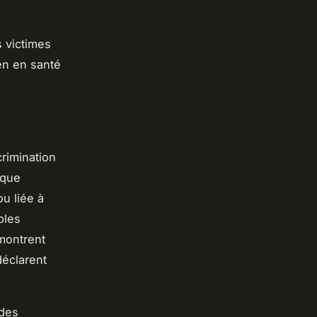
s victimes
en en santé
crimination
 que
u liée à
bles
 montrent
déclarent
 des