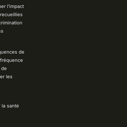
uer l’impact
recueillies
rimination
ss
équences de
a fréquence
e de
er les
 la santé