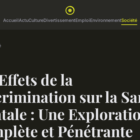
Accueil
Actu
Culture
Divertissement
Emploi
Environnement
Société
é
Effets de la
rimination sur la Sa
ale : Une Explorati
plète et Pénétrante