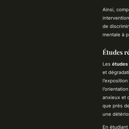
Ainsi, comp
interventio
de discrimi
mentale à pr
Études ré
Les
études 
et dégradat
l’exposition
l’orientati
anxieux et 
que près de
une détério
En étudiant