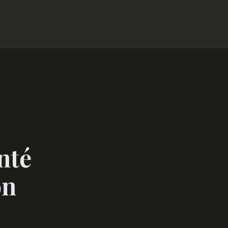
nté
on