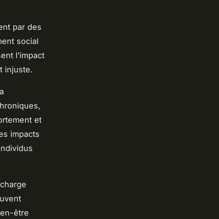
ent par des
ment social
ent l’impact
 injuste.
la
chroniques,
ortement et
ces impacts
individus
 charge
uvent
ien-être