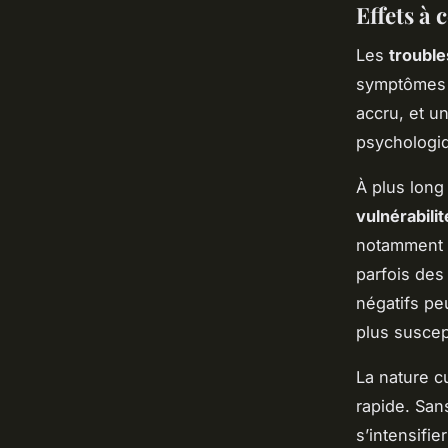
Effets à 
Les
troubl
symptômes i
accru, et u
psychologiq
À plus long
vulnérabili
notamment 
parfois des
négatifs peu
plus suscep
La nature c
rapide. San
s’intensifi