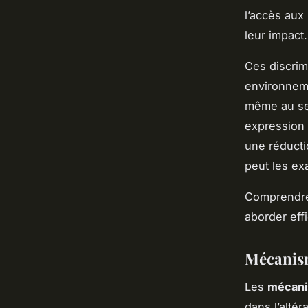
l’accès aux
leur impact.
Ces discrim
environneme
même au sei
expression 
une réducti
peut les ex
Comprendre 
aborder ef
Mécanism
Les
mécani
dans l’alté