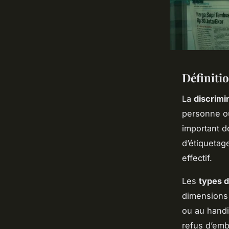
Définiti
La
discrimi
personne ou
important d
d’étiquetag
effectif.
Les
types d
dimensions d
ou au handi
refus d’emb