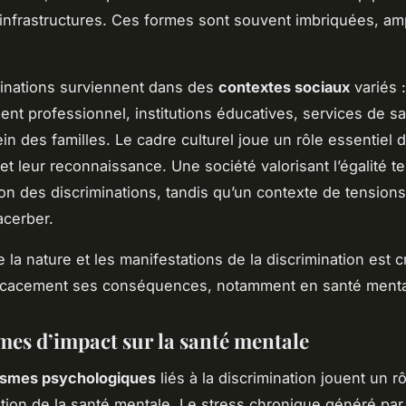
 infrastructures. Ces formes sont souvent imbriquées, ampl
inations surviennent dans des
contextes sociaux
variés :
nt professionnel, institutions éducatives, services de s
n des familles. Le cadre culturel joue un rôle essentiel 
et leur reconnaissance. Une société valorisant l’égalité te
on des discriminations, tandis qu’un contexte de tensions
acerber.
la nature et les manifestations de la discrimination est c
ficacement ses conséquences, notamment en santé menta
es d’impact sur la santé mentale
smes psychologiques
liés à la discrimination jouent un rô
ration de la santé mentale. Le stress chronique généré pa