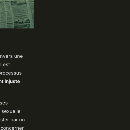
envers une
l est
 processus
t injuste
rses
n sexuelle
ster par un
t concerner