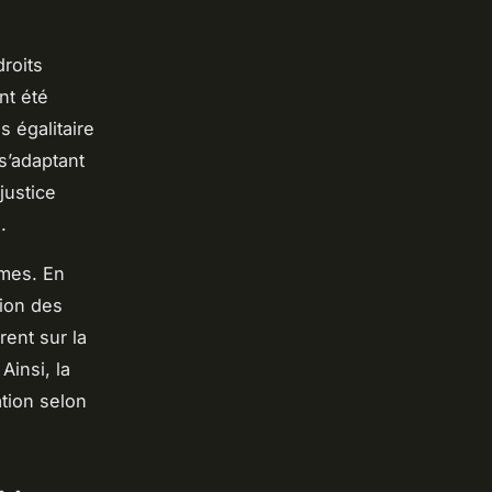
roits
nt été
s égalitaire
 s’adaptant
justice
.
rmes. En
tion des
ent sur la
Ainsi, la
tion selon