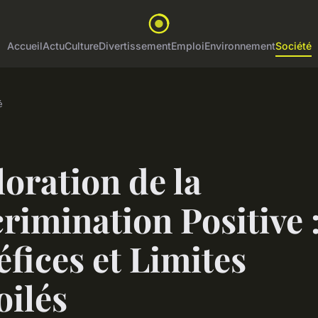
Accueil
Actu
Culture
Divertissement
Emploi
Environnement
Société
é
oration de la
rimination Positive 
fices et Limites
oilés