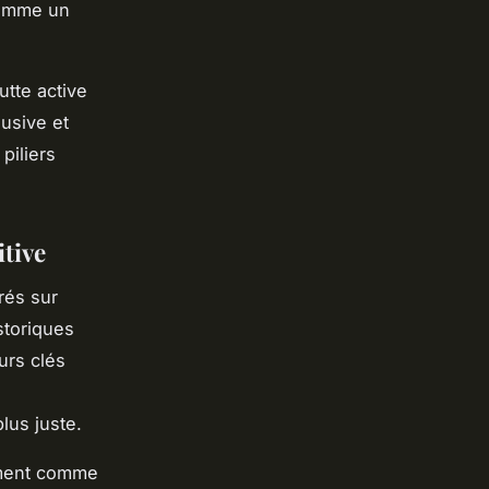
comme un
utte active
lusive et
piliers
itive
rés sur
istoriques
urs clés
lus juste.
lement comme