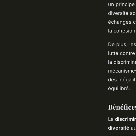
un principe
diversité a
échanges cu
la cohésion 
De plus, le
lutte contre
la discrimi
mécanismes 
des inégalit
équilibré.
Bénéfice
La
discrimi
diversité
au