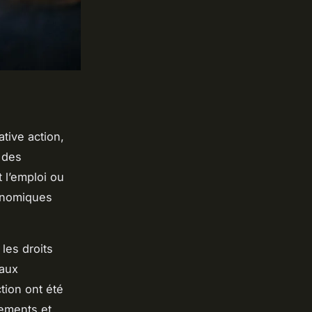
ative action
,
 des
 l’emploi ou
conomiques
les droits
 aux
tion ont été
tements et