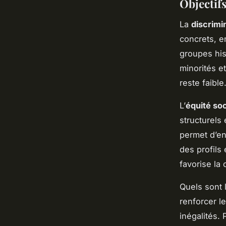
Objectifs
La
discrimi
concrets, e
groupes hist
minorités e
reste faible
L’
équité soc
structurels 
permet d’en
des profils 
favorise la 
Quels sont 
renforcer l
inégalités. 