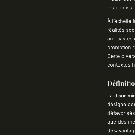
les admissi
À l’échelle 
réalités so
aux castes 
promotion d
Cette divers
contextes h
Définitio
La
discrimi
désigne des
défavorisés
que des me
désavantages