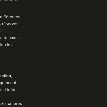
 différentes
s réservés
la
des femmes.
elon les
action
,
riquement
ur l’idée
tres critères