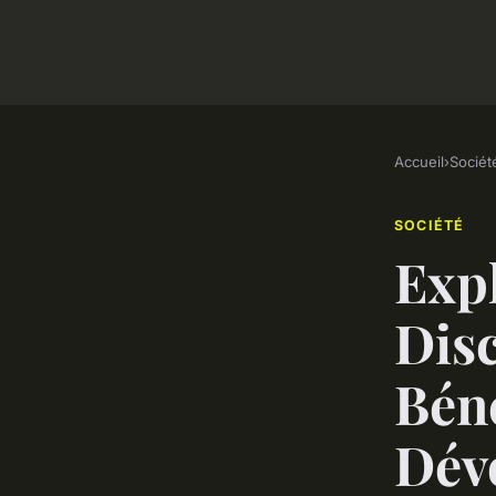
Accueil
›
Sociét
SOCIÉTÉ
Expl
Disc
Béné
Dév