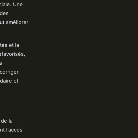
ciale. Une
 des
ut améliorer
és et la
défavorisés,
s
corriger
daire et
 de la
nt l’accès