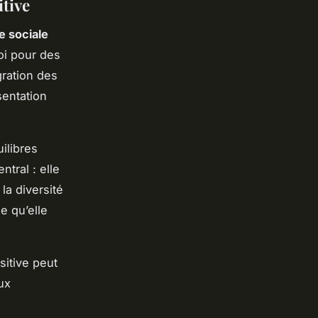
itive
ce sociale
oi pour des
gration des
sentation
ilibres
ntral : elle
la diversité
e qu’elle
sitive peut
ux