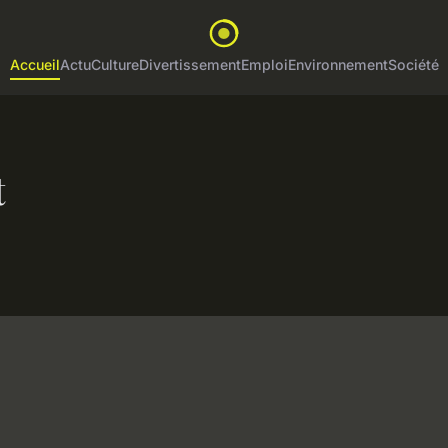
Accueil
Actu
Culture
Divertissement
Emploi
Environnement
Société
t